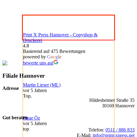
Print X Press Hannover - Copyshop &
Druckerei
4.8
Basierend auf 475 Bewertungen
powered by
G
o
o
g
l
e
bewerte uns auf
Filiale Hannover
Martin Lieser (ML)
Adresse
vor 5 Jahren
Top.
Hildesheimer Straße 35
30169 Hannover
Gut beraten
Pinar Öz
vor 5 Jahren
top
Telefon:
0511 / 886 833
E-Mail:
info@print-xpress.net