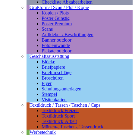
Checkliste Abgabearbeiten
Großformat Scan / Plot / Kopie
Kopien / Plots
Poster Günstig
Poster Premium
Scans
Aufkleber / Beschriftungen
Banner outdoor
Fotoleinwände
Plakate outdoor
Geschäftsausstattung
Blöcke
Briefpapiere
Briefumschläge
Broschüren
Flyer
Schulungsunterlagen
Stempel
Visitenkarten
Textildruck / Tassen / Taschen / Caps
Textildruck Freizeit
Textildruck Sport
Textildruck-Arbeit
Mützen-, Taschen-, Tassendruck
Werbetechnik