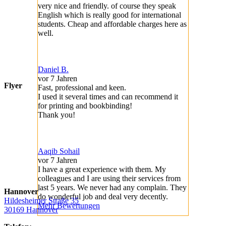
very nice and friendly. of course they speak
English which is really good for international
students. Cheap and affordable charges here as
well.
Daniel B.
vor 7 Jahren
Flyer
Fast, professional and keen.
I used it several times and can recommend it
for printing and bookbinding!
Thank you!
Aaqib Sohail
vor 7 Jahren
I have a great experience with them. My
colleagues and I are using their services from
last 5 years. We never had any complain. They
Hannover
do wonderful job and deal very decently.
Hildesheimer Straße 35
Mehr Bewertungen
30169 Hannover