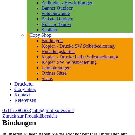
Aufkleber / Beschriftungen
Banner Outdoor
Fotoleinwände
Plakate Outdoor
Roll-up Banner
Schilder
Copy Shop
Bindungen
Kopien / Drucke SW Selbstbedienung
Einladungskarten
Kopien / Drucke Farbe Selbstbedienung
Kopien SW Selbstbedienung
Laminierungen
Ordner Sätze
Scans
Druckerei
Copy Shop
Kontakt
Referenzen
0511 / 886 833
info@print-xpress.net
Zurück zur Produktübersicht
Bindungen
In unseren Filialen haben Sie die Möglichkeit Ihre Unterlagen auf