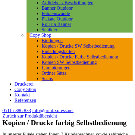
Aufkleber / Beschriftungen
Banner Outdoor
Fotoleinwände
Plakate Outdoor
Roll-up Banner
Schilder
Copy Shop
Bindungen
Kopien / Drucke SW Selbstbedienung
Einladungskarten
Kopien / Drucke Farbe Selbstbedienung
Kopien SW Selbstbedienung
Laminierungen
Ordner Sätze
Scans
Druckerei
Copy Shop
Kontakt
Referenzen
0511 / 886 833
info@print-xpress.net
Zurück zur Produktübersicht
Kopien / Drucke farbig Selbstbedienung
In unserer Filiale stehen Ihnen 7 Kundenrechner, sowie zahlreiche