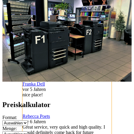
Martin Lieser (ML)
vor 5 Jahren
Top.
Pinar Öz
vor 5 Jahren
top
Franka Dell
vor 5 Jahren
nice place!
Preiskalkulator
Rebecca Poets
Format:
vor 6 Jahren
Great service, very quick and high quality. I
Menge:
would definitely come back for future