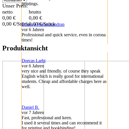
printings.
Unser Preis:
netto
brutto
0,00
€
0,00
€
0,00
€/Stück
0,00
€/Stück
Dhanya Ramachandran
vor 6 Jahren
Professional and quick service, even in corona
times!
Produktansicht
Dorcas Larbi
vor 6 Jahren
very nice and friendly. of course they speak
English which is really good for international
students. Cheap and affordable charges here as
well.
Daniel B.
vor 7 Jahren
Fast, professional and keen.
I used it several times and can recommend it
for printing and bookbinding!