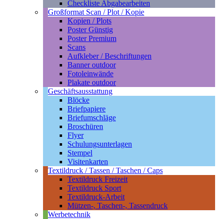
Checkliste Abgabearbeiten
Großformat Scan / Plot / Kopie
Kopien / Plots
Poster Günstig
Poster Premium
Scans
Aufkleber / Beschriftungen
Banner outdoor
Fotoleinwände
Plakate outdoor
Geschäftsausstattung
Blöcke
Briefpapiere
Briefumschläge
Broschüren
Flyer
Schulungsunterlagen
Stempel
Visitenkarten
Textildruck / Tassen / Taschen / Caps
Textildruck Freizeit
Textildruck Sport
Textildruck-Arbeit
Mützen-, Taschen-, Tassendruck
Werbetechnik