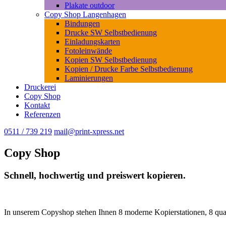
Plakate outdoor
Copy Shop Langenhagen
Bindungen
Drucke SW Selbstbedienung
Einladungskarten
Fotoleinwände
Kopien SW Selbstbedienung
Kopien / Drucke Farbe Selbstbedienung
Laminierungen
Druckerei
Copy Shop
Kontakt
Referenzen
0511 / 739 219
mail@print-xpress.net
Copy Shop
Schnell, hochwertig und preiswert kopieren.
In unserem Copyshop stehen Ihnen 8 moderne Kopierstationen, 8 qua