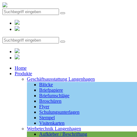
Home
Produkte
Geschäftsausstattung Langenhagen
Blöcke
Briefpapiere
Briefumschläge
Broschüren
Flyer
Schulungsunterlagen
Stempel
Visitenkarten
Werbetechnik Langenhagen
Aufkleber / Beschriftung