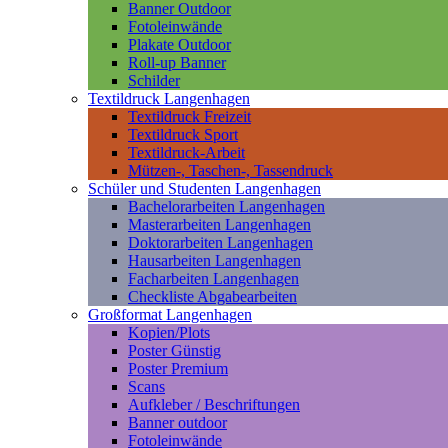
Banner Outdoor
Fotoleinwände
Plakate Outdoor
Roll-up Banner
Schilder
Textildruck Langenhagen
Textildruck Freizeit
Textildruck Sport
Textildruck-Arbeit
Mützen-, Taschen-, Tassendruck
Schüler und Studenten Langenhagen
Bachelorarbeiten Langenhagen
Masterarbeiten Langenhagen
Doktorarbeiten Langenhagen
Hausarbeiten Langenhagen
Facharbeiten Langenhagen
Checkliste Abgabearbeiten
Großformat Langenhagen
Kopien/Plots
Poster Günstig
Poster Premium
Scans
Aufkleber / Beschriftungen
Banner outdoor
Fotoleinwände