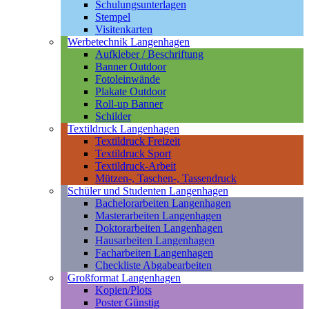
Schulungsunterlagen
Stempel
Visitenkarten
Werbetechnik Langenhagen
Aufkleber / Beschriftung
Banner Outdoor
Fotoleinwände
Plakate Outdoor
Roll-up Banner
Schilder
Textildruck Langenhagen
Textildruck Freizeit
Textildruck Sport
Textildruck-Arbeit
Mützen-, Taschen-, Tassendruck
Schüler und Studenten Langenhagen
Bachelorarbeiten Langenhagen
Masterarbeiten Langenhagen
Doktorarbeiten Langenhagen
Hausarbeiten Langenhagen
Facharbeiten Langenhagen
Checkliste Abgabearbeiten
Großformat Langenhagen
Kopien/Plots
Poster Günstig