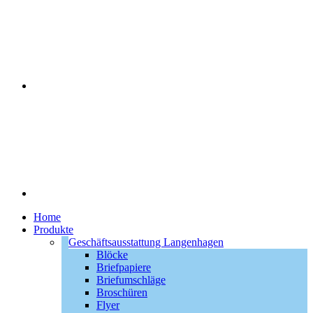
Home
Produkte
Geschäftsausstattung Langenhagen
Blöcke
Briefpapiere
Briefumschläge
Broschüren
Flyer