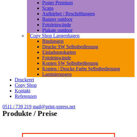
Poster Premium
Scans
Aufkleber / Beschriftungen
Banner outdoor
Fotoleinwände
Plakate outdoor
Copy Shop Langenhagen
Bindungen
Drucke SW Selbstbedienung
Einladungskarten
Fotoleinwände
Kopien SW Selbstbedienung
Kopien / Drucke Farbe Selbstbedienung
Laminierungen
Druckerei
Copy Shop
Kontakt
Referenzen
0511 / 739 219
mail@print-xpress.net
Produkte / Preise