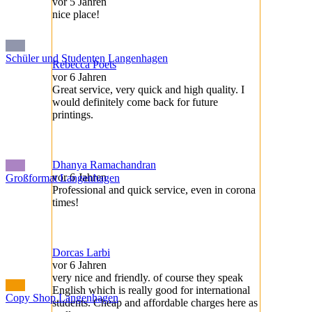
vor 5 Jahren
nice place!
Schüler und Studenten Langenhagen
Rebecca Poets
vor 6 Jahren
Great service, very quick and high quality. I
would definitely come back for future
printings.
Dhanya Ramachandran
vor 6 Jahren
Großformat Langenhagen
Professional and quick service, even in corona
times!
Dorcas Larbi
vor 6 Jahren
very nice and friendly. of course they speak
English which is really good for international
Copy Shop Langenhagen
students. Cheap and affordable charges here as