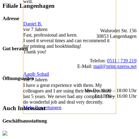
well.
Filiale Langenhagen
Adresse
Daniel B.
vor 7 Jahren
Walsroder Str. 156
Fast, professional and keen.
30853 Langenhagen
I used it several times and can recommend it
for printing and bookbinding!
Gut beraten
Thank you!
Telefon:
0511 / 739 219
E-Mail:
mail@print-xpress.net
Aaqib Sohail
Öffnungszeiten
vor 7 Jahren
I have a great experience with them. My
Mo-Do 10:00 – 18:00 Uhr
colleagues and I are using their services from
Fr 10:00 – 16:00 Uhr
last 5 years. We never had any complain. They
do wonderful job and deal very decently.
Mehr Bewertungen
Auch Interessant
Geschäftsausstattung