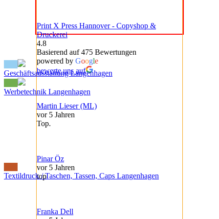
Print X Press Hannover - Copyshop &
Druckerei
4.8
Basierend auf 475 Bewertungen
powered by
G
o
o
g
l
e
bewerte uns auf
Geschäftsausstattung Langenhagen
Werbetechnik Langenhagen
Martin Lieser (ML)
vor 5 Jahren
Top.
Pinar Öz
vor 5 Jahren
Textildruck / Taschen, Tassen, Caps Langenhagen
top
Franka Dell