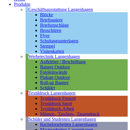
Produkte
Geschäftsausstattung Langenhagen
Blöcke
Briefpapiere
Briefumschläge
Broschüren
Flyer
Schulungsunterlagen
Stempel
Visitenkarten
Werbetechnik Langenhagen
Aufkleber / Beschriftung
Banner Outdoor
Fotoleinwände
Plakate Outdoor
Roll-up Banner
Schilder
Textildruck Langenhagen
Textildruck Freizeit
Textildruck Sport
Textildruck-Arbeit
Mützen-, Taschen-, Tassendruck
Schüler und Studenten Langenhagen
Bachelorarbeiten Langenhagen
Masterarbeiten Langenhagen