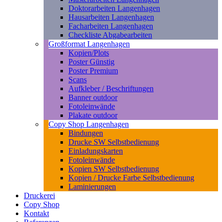
Doktorarbeiten Langenhagen
Hausarbeiten Langenhagen
Facharbeiten Langenhagen
Checkliste Abgabearbeiten
Großformat Langenhagen
Kopien/Plots
Poster Günstig
Poster Premium
Scans
Aufkleber / Beschriftungen
Banner outdoor
Fotoleinwände
Plakate outdoor
Copy Shop Langenhagen
Bindungen
Drucke SW Selbstbedienung
Einladungskarten
Fotoleinwände
Kopien SW Selbstbedienung
Kopien / Drucke Farbe Selbstbedienung
Laminierungen
Druckerei
Copy Shop
Kontakt