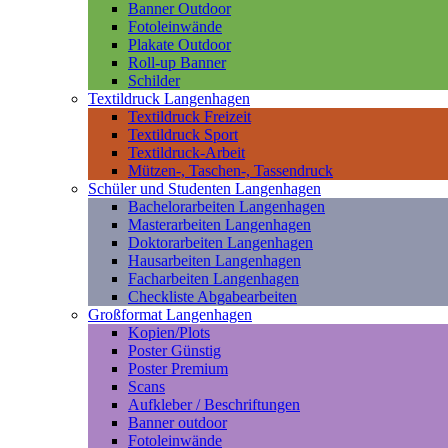
Banner Outdoor
Fotoleinwände
Plakate Outdoor
Roll-up Banner
Schilder
Textildruck Langenhagen
Textildruck Freizeit
Textildruck Sport
Textildruck-Arbeit
Mützen-, Taschen-, Tassendruck
Schüler und Studenten Langenhagen
Bachelorarbeiten Langenhagen
Masterarbeiten Langenhagen
Doktorarbeiten Langenhagen
Hausarbeiten Langenhagen
Facharbeiten Langenhagen
Checkliste Abgabearbeiten
Großformat Langenhagen
Kopien/Plots
Poster Günstig
Poster Premium
Scans
Aufkleber / Beschriftungen
Banner outdoor
Fotoleinwände