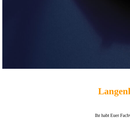
Langenh
Ihr habt Euer Fach