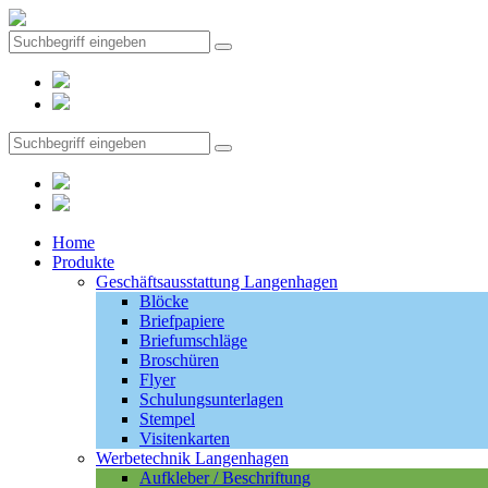
Home
Produkte
Geschäftsausstattung Langenhagen
Blöcke
Briefpapiere
Briefumschläge
Broschüren
Flyer
Schulungsunterlagen
Stempel
Visitenkarten
Werbetechnik Langenhagen
Aufkleber / Beschriftung