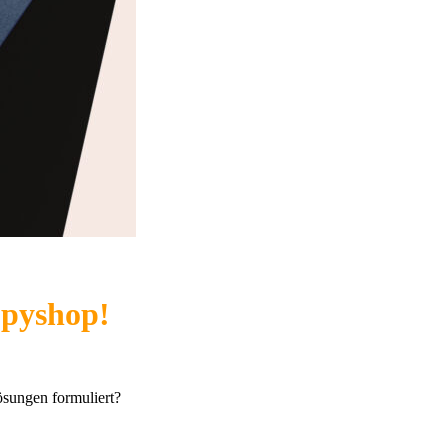
opyshop!
ösungen formuliert?